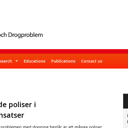
Skip
to
main
content
search
Educations
Publications
Contact us
de poliser i
nsatser
ör problemen med dopning består är att många poliser