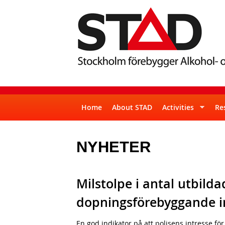
S
S
T
Home
About STAD
Activities
Re
u
A
p
NYHETER
D
e
r
f
Milstolpe i antal utbilda
i
dopningsförebyggande i
s
En god indikator på att polisens intresse f