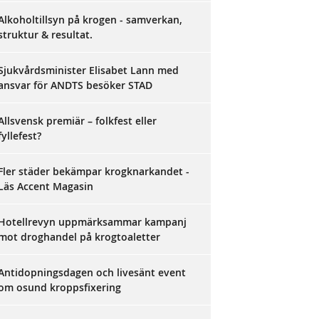
Alkoholtillsyn på krogen - samverkan,
struktur & resultat.
Sjukvårdsminister Elisabet Lann med
ansvar för ANDTS besöker STAD
Allsvensk premiär – folkfest eller
fyllefest?
Fler städer bekämpar krogknarkandet -
Läs Accent Magasin
Hotellrevyn uppmärksammar kampanj
mot droghandel på krogtoaletter
Antidopningsdagen och livesänt event
om osund kroppsfixering