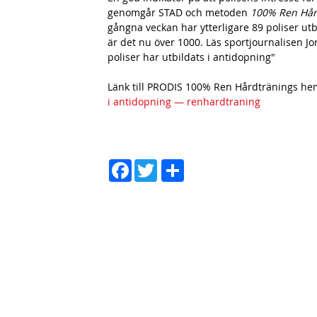
h
genomgår STAD och metoden
100% Ren Hår
n
gångna veckan har ytterligare 89 poliser ut
är det nu över 1000. Läs sportjournalisen Jo
a
poliser har utbildats i antidopning"
v
Länk till PRODIS 100% Ren Hårdtränings he
b
i antidopning — renhardtraning
a
r
D
Face
Twit
el
book
ter
a