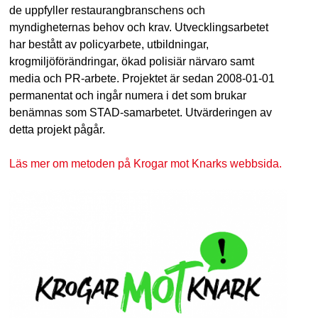
de uppfyller restaurangbranschens och
a
myndigheternas behov och krav. Utvecklingsarbetet
v
har bestått av policyarbete, utbildningar,
krogmiljöförändringar, ökad polisiär närvaro samt
b
media och PR-arbete. Projektet är sedan 2008-01-01
a
permanentat och ingår numera i det som brukar
benämnas som STAD-samarbetet. Utvärderingen av
r
detta projekt pågår.
Läs mer om metoden på Krogar mot Knarks webbsida.