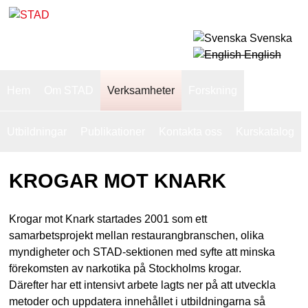
Skip
to
Svenska
S
main
English
T
content
S
Hem
Om STAD
Verksamheter
Forskning
u
A
p
Utbildningar
Publikationer
Kontakta oss
Kurskatalog
D
e
KROGAR MOT KNARK
r
f
Krogar mot Knark startades 2001 som ett
i
samarbetsprojekt mellan restaurangbranschen, olika
s
myndigheter och STAD-sektionen med syfte att minska
förekomsten av narkotika på Stockholms krogar.
h
Därefter har ett intensivt arbete lagts ner på att utveckla
n
metoder och uppdatera innehållet i utbildningarna så