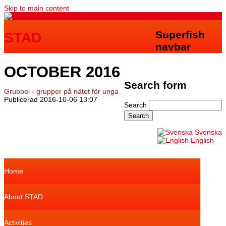
Skip to main content
Superfish
STAD
navbar
OCTOBER 2016
Search form
Grubbel - grupper på nätet för unga
Publicerad
2016-10-06 13:07
Search
Svenska
English
Home
About STAD
Activities