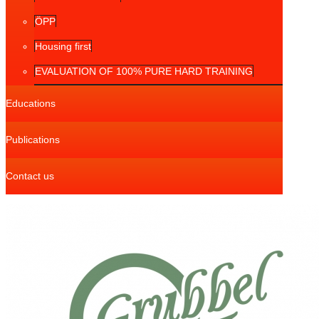
ÖPP
Housing first
EVALUATION OF 100% PURE HARD TRAINING
Educations
Publications
Contact us