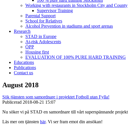
100 % pure hard training Stockholm
Working with restaurants in Stockholm City and County
Supervisor Training
Parental Support
School for Relatives
Alcohol Prevention in stadiums and sport arenas
Research
STAD in Europe
At-risk Adolescents
ÖPP
Housing first
EVALUATION OF 100% PURE HARD TRAINING
Educations
Publications
Contact us
August 2018
Sök tjänsten som samordnare i projektet Fotboll utan Fylla!
Publicerad
2018-08-21 15:07
Nu söker vi på STAD en samordnare till vårt superspännande projekt F
Läs mer om tjänsten
här
. Vi ser fram emot din ansökan!