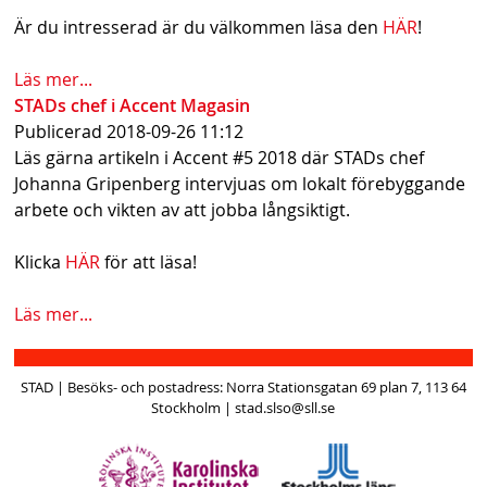
s
Är du intresserad är du välkommen läsa den
HÄR
!
h
Läs mer...
n
STADs chef i Accent Magasin
Publicerad
2018-09-26 11:12
a
Läs gärna artikeln i Accent #5 2018 där STADs chef
v
Johanna Gripenberg intervjuas om lokalt förebyggande
arbete och vikten av att jobba långsiktigt.
b
a
Klicka
HÄR
för att läsa!
r
Läs mer...
STAD | Besöks- och postadress: Norra Stationsgatan 69 plan 7, 113 64
Stockholm | stad.slso@sll.se