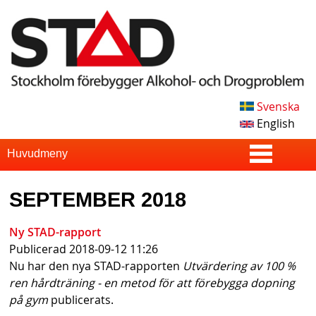
Skip
to
main
content
Svenska
S
English
T
S
Huvudmeny
u
A
SEPTEMBER 2018
p
D
e
Ny STAD-rapport
Publicerad
2018-09-12 11:26
r
Nu har den nya STAD-rapporten
Utvärdering av 100 %
f
ren hårdträning - en metod för att förebygga dopning
på gym
publicerats.
i