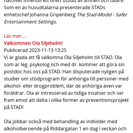
nattlivet innehöll ett brett utbud av ämnen och talare.
s
Som en av huvudtalarna presenterade STADs
enhetschef Johanna Gripenberg
The Stad-Model - Safer
h
Entertainment Settings
.
n
Läs mer...
a
Välkommen Ola Siljeholm!
v
Publicerad
2023-11-13 13:25
Vi är glada att få välkomna Ola Siljeholm till STAD. Ola
b
som är leg. psykolog och med dr. kommer att göra sin
a
postdoc hos oss på STAD. Han disputerade nyligen på
studier om stödprogram för anhöriga till personer med
r
alkohol- eller drogproblem, där de anhöriga även var
föräldrar. Ola är intresserad av tidiga insatser och ser
fram emot att delta i olika former av preventionsprojekt
på STAD!
Ola jobbar också med behandling av individer med
alkoholberoende på Riddargatan 1 en dag i veckan och