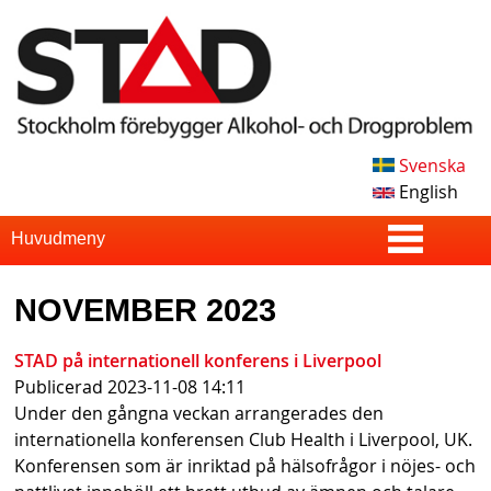
Skip
to
main
content
Svenska
S
English
T
S
Huvudmeny
u
A
NOVEMBER 2023
p
D
e
STAD på internationell konferens i Liverpool
Publicerad
2023-11-08 14:11
r
Under den gångna veckan arrangerades den
f
internationella konferensen Club Health i Liverpool, UK.
Konferensen som är inriktad på hälsofrågor i nöjes- och
i