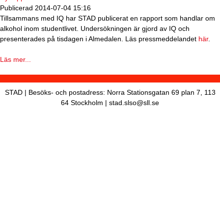
i
Publicerad
2014-07-04 15:16
s
Tillsammans med IQ har STAD publicerat en rapport som handlar om
alkohol inom studentlivet. Undersökningen är gjord av IQ och
h
presenterades på tisdagen i Almedalen. Läs pressmeddelandet
här
.
n
Läs mer...
a
v
b
STAD | Besöks- och postadress: Norra Stationsgatan 69 plan 7, 113
64 Stockholm | stad.slso@sll.se
a
r