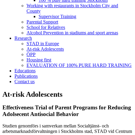
100 % pure hard training Stockholm
Working with restaurants in Stockholm City and
County
Supervisor Training
Parental Support
School for Relatives
Alcohol Prevention in stadiums and sport arenas
Research
STAD in Europe
At-risk Adolescents
ÖPP
Housing first
EVALUATION OF 100% PURE HARD TRAINING
Educations
Publications
Contact us
At-risk Adolescents
Effectiveness Trial of Parent Programs for Reducing
Adolsecent Antisocial Behavior
Studien genomförs i samverkan mellan Socialtjänst- och
arbetsmarknadsförvaltningen i Stockholms stad, STAD vid Centrum