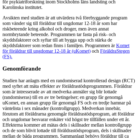
för psykiatriforskning inom Stockholms läns landsting och
Karolinska institutet.
Avsikten med studien är att utvärdera två förebyggande program
som vänder sig till föräldrar till ungdomar 12-18 år som har
riskbeteende kring alkohol och droger, men även annat
normbrytande beteende. Programmen tar fasta på risk- och
skyddsfaktorer och syftar till att bygga upp och stärka de
skyddsfaktorer som redan finns i familjen. Programmen är
Komet
för föräldrar till ungdomar 12-18 år (uKomet)
och
FöräldraStegen
(FS).
Genomförande
Studien har anlagts med en randomiserad kontrollerad design (RCT)
med syftet att mäta effekter av föräldrastödsprogrammen. Föräldrar
som är intresserade av att medverka anmäler sig blir lottade
(randomiseras) till en av tre betingelser; en grupp får genomgå
uKomet, en annan grupp får genomgå FS och en tredje hamnar på
väntelista i sex månader (kontrollgrupp). Medverkan innebär,
förutom att föräldrarna genomgår föräldrastödsprogram, att föräldrar
och ungdomar besvarar enkäter vid högst tre tillfällen under ett år.
Effekterna kommer att mätas dels i skillnader mellan kontrollgrupp
och de som blivit lottade till föräldrastödsprogram, dels i skillnader
mellan de båda programmen. Sammanlagt behövs föräldrar till ca