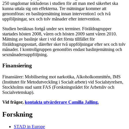
250 ungdomar inkluderas i studien för att man med säkerhet ska
kunna uttala sig om effekterna. Tre mätningar kommer att
genomföras: en baslinjemätning innan intervention1 och två
uppföljningar, sex och tolv månader efter intervention.
Studien beräknas fortgå under sex terminer. Föräldragrupper
startades hösten 2008, våren och hösten 2009 samt våren 2010.
Mätning av baslinje sker i vid det första tillfället för
föräldragruppsstart, därefter sker två uppföljningar efter sex och tolv
månader. I kontrollgruppen genomförs endast baslinjemätning och
sexmånadersuppföljning.
Finansiering
Finansiärer: Mobilisering mot narkotika, Alkoholkommittén, IMS
(Institutet för Metodutveckling i Socialt arbete) vid Socialstyrelsen,
Stockholms stad samt FAS (Forskningsrådet för Arbetsliv och
Socialvetenskap).
Vid frågor,
kontakta utvärderare Camilla Jalling.
Forskning
STAD in Europe