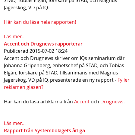
STAD, Tobias Elgán, forskare på STAD, och Magnus
s
Jägerskog, VD på IQ.
h
Här kan du läsa hela rapporten!
n
Läs mer...
a
Accent och Drugnews rapporterar
v
Publicerad
2015-07-02 18:24
Accent och Drugnews skriver om IQs seminarium där
b
Johanna Gripenberg, enhetschef på STAD, och Tobias
a
Elgán, forskare på STAD, tillsammans med Magnus
Jägerskog, VD på IQ, presenterade en ny rapport -
Fyller
r
reklamen glasen?
Här kan du läsa artiklarna från
Accent
och
Drugnews
.
Läs mer...
Rapport från Systembolagets årliga