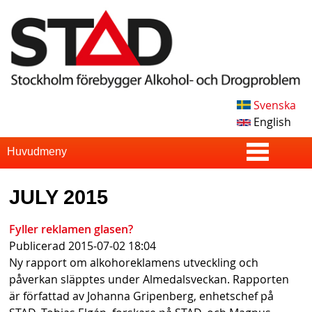
Skip
to
main
content
Svenska
S
English
T
S
Huvudmeny
u
A
JULY 2015
p
D
e
Fyller reklamen glasen?
Publicerad
2015-07-02 18:04
r
Ny rapport om alkohoreklamens utveckling och
f
påverkan släpptes under Almedalsveckan. Rapporten
är författad av Johanna Gripenberg, enhetschef på
i