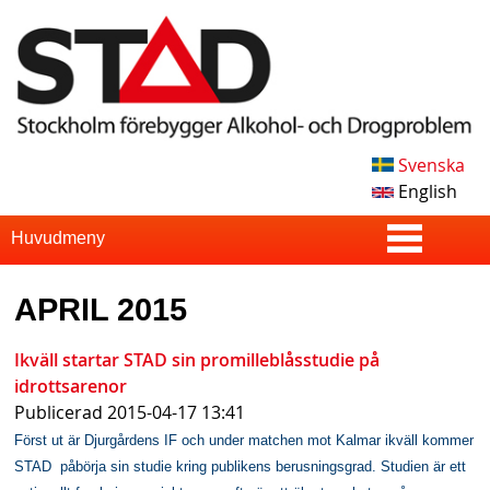
Skip
to
main
content
Svenska
S
English
T
S
Huvudmeny
u
A
APRIL 2015
p
D
e
Ikväll startar STAD sin promilleblåsstudie på
idrottsarenor
r
Publicerad
2015-04-17 13:41
f
Först ut är Djurgårdens IF och under matchen mot Kalmar ikväll kommer
i
STAD påbörja sin studie kring publikens berusningsgrad. Studien är ett