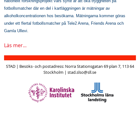
nationellt forskningsprojekt vars syfte är att öka tryggheten på
s
fotbollsmatcher där en del i kartläggningen är mätningar av
h
alkoholkoncentrationen hos besökarna. Mätningarna kommer göras
under ett flertal fotbollsmatcher på Tele2 Arena, Friends Arena och
n
Gamla Ullevi.
a
Läs mer...
v
b
STAD | Besöks- och postadress: Norra Stationsgatan 69 plan 7, 113 64
a
Stockholm | stad.slso@sll.se
r