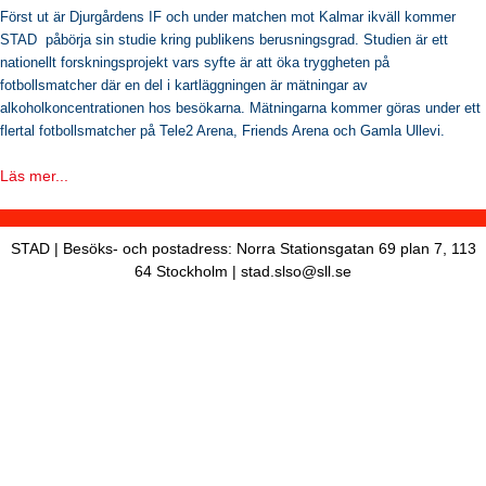
s
Först ut är Djurgårdens IF och under matchen mot Kalmar ikväll kommer
STAD påbörja sin studie kring publikens berusningsgrad. Studien är ett
h
nationellt forskningsprojekt vars syfte är att öka tryggheten på
n
fotbollsmatcher där en del i kartläggningen är mätningar av
alkoholkoncentrationen hos besökarna. Mätningarna kommer göras under ett
a
flertal fotbollsmatcher på Tele2 Arena, Friends Arena och Gamla Ullevi.
v
Läs mer...
b
a
r
STAD | Besöks- och postadress: Norra Stationsgatan 69 plan 7, 113
64 Stockholm | stad.slso@sll.se