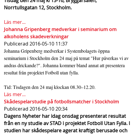
Tisdag den 24 maj kl 13-16, Bryggarsalen,
s
Norrtullsgatan 12, Stockholm.
h
Läs mer...
n
Johanna Gripenberg medverkar i seminarium om
alkoholens skadeverkningar
a
Publicerad
2016-05-10 11:37
v
Johanna Gripenberg medverkar i Systembolagets öppna
seminarium i Stockholm den 24 maj på temat "Hur påverkas vi av
b
andras drickande?". Johanna kommer bland annat att presentera
a
resultat från projektet Fotboll utan fylla.
r
Tid: Tisdagen den 24 maj klockan 08.30–12.20.
Läs mer...
Skådespelarstudie på fotbollsmatcher i Stockholm
Publicerad
2016-05-10 20:34
Dagens Nyheter har idag onsdag presenterat resultat
från en ny studie av STAD i projektet Fotboll Utan Fylla. I
studien har skådespelare agerat kraftigt berusade och