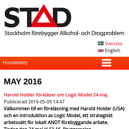
Skip
to
main
content
Svenska
S
English
T
S
Huvudmeny
u
A
MAY 2016
p
D
e
Harold Holder föreläser om Logic Model 24 maj
Publicerad
2016-05-09 14:47
r
Välkommen till en föreläsning med Harold Holder (USA)
f
och en introduktion av Logic Model, ett strategiskt
arbetssätt för lokalt ANDT förebyggande arbete. ​
i