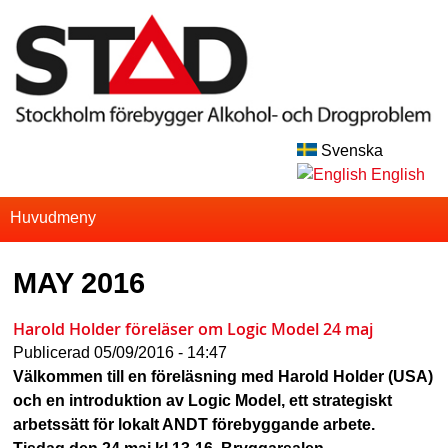
Skip
to
main
content
Svenska
S
English
T
S
Huvudmeny
u
A
MAY 2016
p
D
e
Harold Holder föreläser om Logic Model 24 maj
r
Publicerad
05/09/2016 - 14:47
Välkommen till en föreläsning med Harold Holder (USA)
f
och en introduktion av Logic Model, ett strategiskt
i
arbetssätt för lokalt ANDT förebyggande arbete. ​