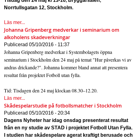
Tisdag den 24 maj kl 13-16, Bryggarsalen,
s
Norrtullsgatan 12, Stockholm.
h
Läs mer...
n
Johanna Gripenberg medverkar i seminarium om
alkoholens skadeverkningar
a
Publicerad
05/10/2016 - 11:37
v
Johanna Gripenberg medverkar i Systembolagets öppna
b
seminarium i Stockholm den 24 maj på temat "Hur påverkas vi av
andras drickande?". Johanna kommer bland annat att presentera
a
resultat från projektet Fotboll utan fylla.
r
Tid: Tisdagen den 24 maj klockan 08.30–12.20.
Läs mer...
Skådespelarstudie på fotbollsmatcher i Stockholm
Publicerad
05/10/2016 - 20:34
Dagens Nyheter har idag onsdag presenterat resultat
från en ny studie av STAD i projektet Fotboll Utan Fylla.
I studien har skådespelare agerat kraftigt berusade och