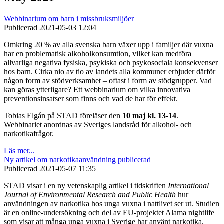
Webbinarium om barn i missbruksmiljöer
Publicerad
2021-05-03 12:04
Omkring 20 % av alla svenska barn växer upp i familjer där vuxna
har en problematisk alkoholkonsumtion, vilket kan medföra
allvarliga negativa fysiska, psykiska och psykosociala konsekvenser
hos barn. Cirka nio av tio av landets alla kommuner erbjuder därför
någon form av stödverksamhet – oftast i form av stödgrupper. Vad
kan göras ytterligare? Ett webbinarium om vilka innovativa
preventionsinsatser som finns och vad de har för effekt.
Tobias Elgán på STAD föreläser den
10 maj kl. 13-14
.
Webbinariet anordnas av Sveriges landsråd för alkohol- och
narkotikafrågor.
Läs mer...
Ny artikel om narkotikaanvändning publicerad
Publicerad
2021-05-07 11:35
STAD visar i en ny vetenskaplig artikel i tidskriften
International
Journal of Environmental Research and Public Health
hur
användningen av narkotika hos unga vuxna i nattlivet ser ut. Studien
är en online-undersökning och del av EU-projektet Alama nightlife
som visar att många unga vuxna i Sverige har använt narkotika.