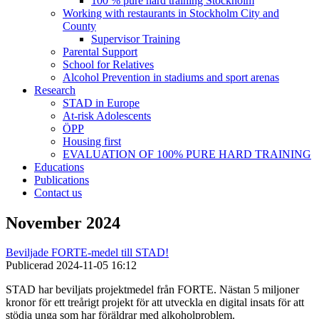
100 % pure hard training Stockholm
Working with restaurants in Stockholm City and
County
Supervisor Training
Parental Support
School for Relatives
Alcohol Prevention in stadiums and sport arenas
Research
STAD in Europe
At-risk Adolescents
ÖPP
Housing first
EVALUATION OF 100% PURE HARD TRAINING
Educations
Publications
Contact us
November 2024
Beviljade FORTE-medel till STAD!
Publicerad
2024-11-05 16:12
STAD har beviljats projektmedel från FORTE. Nästan 5 miljoner
kronor för ett treårigt projekt för att utveckla en digital insats för att
stödja unga som har föräldrar med alkoholproblem.