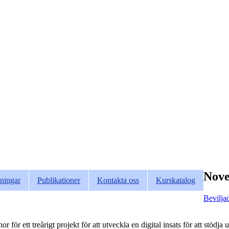
Nove
ningar
Publikationer
Kontakta oss
Kurskatalog
Bevilj
ör ett treårigt projekt för att utveckla en digital insats för att stöd