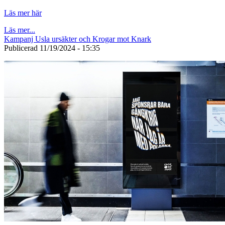
Läs mer här
Läs mer...
Kampanj Usla ursäkter och Krogar mot Knark
Publicerad
11/19/2024 - 15:35