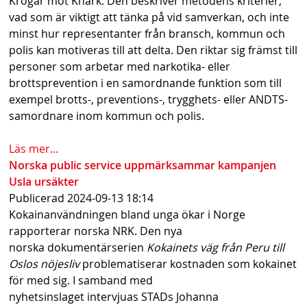
Krogar mot Knark. Den beskriver metodens kriterier,
s
vad som är viktigt att tänka på vid samverkan, och inte
minst hur representanter från bransch, kommun och
h
polis kan motiveras till att delta. Den riktar sig främst till
n
personer som arbetar med narkotika- eller
brottsprevention i en samordnande funktion som till
a
exempel brotts-, preventions-, trygghets- eller ANDTS-
v
samordnare inom kommun och polis.
b
Läs mer...
a
Norska public service uppmärksammar kampanjen
Usla ursäkter
r
Publicerad
2024-09-13 18:14
Kokainanvändningen bland unga ökar i Norge
rapporterar norska NRK. Den nya
norska dokumentärserien
Kokainets väg från Peru till
Oslos nöjesliv
problematiserar kostnaden som kokainet
för med sig. I samband med
nyhetsinslaget intervjuas STADs Johanna