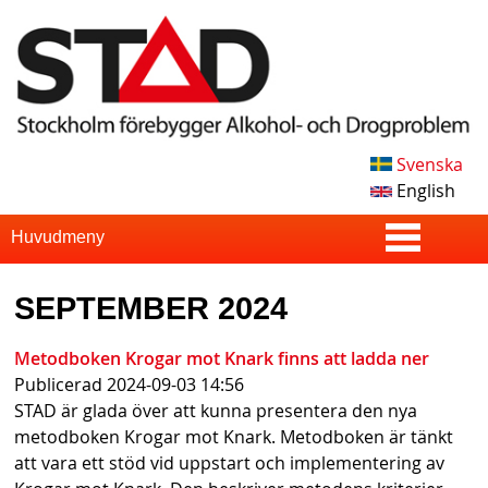
Skip
to
main
content
Svenska
S
English
T
S
Huvudmeny
u
A
SEPTEMBER 2024
p
D
e
Metodboken Krogar mot Knark finns att ladda ner
Publicerad
2024-09-03 14:56
r
STAD är glada över att kunna presentera den nya
f
metodboken Krogar mot Knark. Metodboken är tänkt
att vara ett stöd vid uppstart och implementering av
i