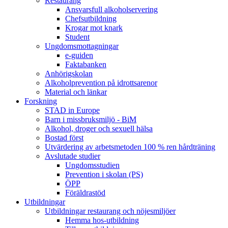
Restaurang
Ansvarsfull alkoholservering
Chefsutbildning
Krogar mot knark
Student
Ungdomsmottagningar
e-guiden
Faktabanken
Anhörigskolan
Alkoholprevention på idrottsarenor
Material och länkar
Forskning
STAD in Europe
Barn i missbruksmiljö - BiM
Alkohol, droger och sexuell hälsa
Bostad först
Utvärdering av arbetsmetoden 100 % ren hårdträning
Avslutade studier
Ungdomsstudien
Prevention i skolan (PS)
ÖPP
Föräldrastöd
Utbildningar
Utbildningar restaurang och nöjesmiljöer
Hemma hos-utbildning