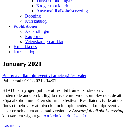
Tillsynsutbildningar
Krogar mot knark
Ansvarsfull alkoholservering
Dopning
Kurskatalog
Publikationer
Avhandlingar
Rapporter
Vetenskapliga artiklar
Kontakta oss
Kurskatalog
January 2021
Behov av alkoholpreventivt arbete på festivaler
Publicerad
01/11/2021 - 14:07
STAD har nyligen publicerat resultat från en studie där vi
undersökte andelen kraftigt berusade individer som blev nekade att
köpa alkohol inne på en stor musikfestival. Resultaten visade att det
finns ett behov av att utveckla och implementera alkoholpreventiva
insatser och att en anpassad version av
Ansvarsfull alkoholservering
kan vara en väg att gå.
Artikeln kan du läsa här.
Läs mer...