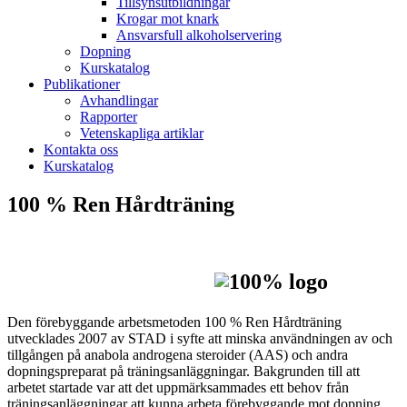
Tillsynsutbildningar
Krogar mot knark
Ansvarsfull alkoholservering
Dopning
Kurskatalog
Publikationer
Avhandlingar
Rapporter
Vetenskapliga artiklar
Kontakta oss
Kurskatalog
100 % Ren Hårdträning
Den förebyggande arbetsmetoden 100 % Ren Hårdträning
utvecklades 2007 av STAD i syfte att minska användningen av och
tillgången på anabola androgena steroider (AAS) och andra
dopningspreparat på träningsanläggningar. Bakgrunden till att
arbetet startade var att det uppmärksammades ett behov från
träningsanläggningar att kunna arbeta förebyggande mot dopning.