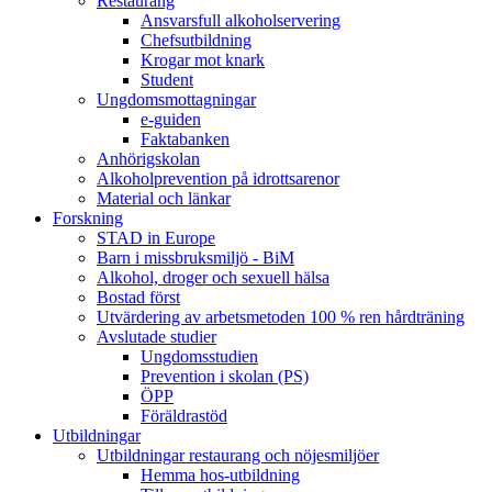
Restaurang
Ansvarsfull alkoholservering
Chefsutbildning
Krogar mot knark
Student
Ungdomsmottagningar
e-guiden
Faktabanken
Anhörigskolan
Alkoholprevention på idrottsarenor
Material och länkar
Forskning
STAD in Europe
Barn i missbruksmiljö - BiM
Alkohol, droger och sexuell hälsa
Bostad först
Utvärdering av arbetsmetoden 100 % ren hårdträning
Avslutade studier
Ungdomsstudien
Prevention i skolan (PS)
ÖPP
Föräldrastöd
Utbildningar
Utbildningar restaurang och nöjesmiljöer
Hemma hos-utbildning