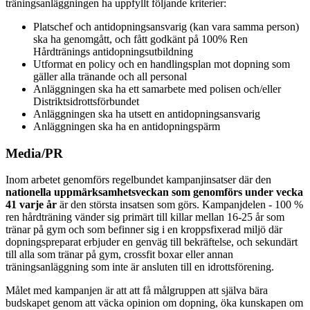
träningsanläggningen ha uppfyllt följande kriterier:
Platschef och antidopningsansvarig (kan vara samma person)
ska ha genomgått, och fått godkänt på 100% Ren
Hårdtränings antidopningsutbildning
Utformat en policy och en handlingsplan mot dopning som
gäller alla tränande och all personal
Anläggningen ska ha ett samarbete med polisen och/eller
Distriktsidrottsförbundet
Anläggningen ska ha utsett en antidopningsansvarig
Anläggningen ska ha en antidopningspärm
Media/PR
Inom arbetet genomförs regelbundet kampanjinsatser där den
nationella uppmärksamhetsveckan som genomförs under vecka
41 varje år
är den största insatsen som görs. Kampanjdelen - 100 %
ren hårdträning vänder sig primärt till killar mellan 16-25 år som
tränar på gym och som befinner sig i en kroppsfixerad miljö där
dopningspreparat erbjuder en genväg till bekräftelse, och sekundärt
till alla som tränar på gym, crossfit boxar eller annan
träningsanläggning som inte är ansluten till en idrottsförening.
Målet med kampanjen är att att få målgruppen att själva bära
budskapet genom att väcka opinion om dopning, öka kunskapen om