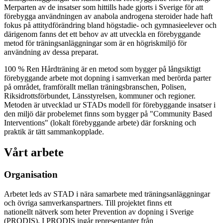
Merparten av de insatser som hittills hade gjorts i Sverige för att
förebygga användningen av anabola androgena steroider hade haft
fokus på attitydförändring bland högstadie- och gymnasieelever och
därigenom fanns det ett behov av att utveckla en förebyggande
metod för träningsanläggningar som är en högriskmiljö för
användning av dessa preparat.
100 % Ren Hårdträning är en metod som bygger på långsiktigt
förebyggande arbete mot dopning i samverkan med berörda parter
på området, framförallt mellan träningsbranschen, Polisen,
Riksidrottsförbundet, Länsstyrelsen, kommuner och regioner.
Metoden är utvecklad ur STADs modell för förebyggande insatser i
den miljö där probelemet finns som bygger på "Community Based
Interventions" (lokalt förebyggande arbete) där forskning och
praktik är tätt sammankopplade.
Vårt arbete
Organisation
Arbetet leds av STAD i nära samarbete med träningsanläggningar
och övriga samverkanspartners. Till projektet finns ett
nationellt nätverk som heter Prevention av dopning i Sverige
(PRODIS). I PRODIS ingår representanter från