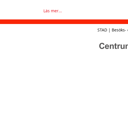
h
n
Läs mer...
a
v
STAD | Besöks- 
b
a
r