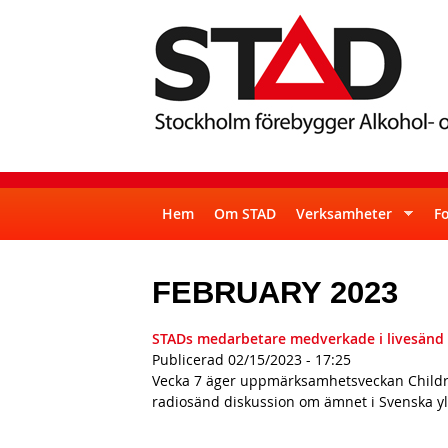
S
S
T
Hem
Om STAD
Verksamheter
F
u
A
p
FEBRUARY 2023
D
e
r
STADs medarbetare medverkade i livesänd r
f
Publicerad
02/15/2023 - 17:25
Vecka 7 äger uppmärksamhetsveckan Childre
i
radiosänd diskussion om ämnet i Svenska yl
s