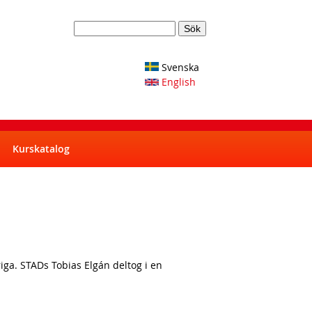
S
S
ö
k
e
Svenska
English
a
r
c
h
Kurskatalog
f
o
r
m
a. STADs Tobias Elgán deltog i en