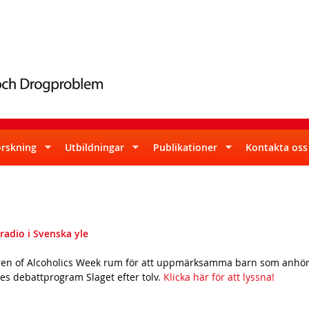
Skip
to
main
content
orskning
Utbildningar
Publikationer
Kontakta oss
adio i Svenska yle
n of Alcoholics Week rum för att uppmärksamma barn som anhörig
es debattprogram Slaget efter tolv.
Klicka här för att lyssna!