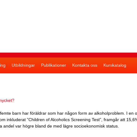
Skip
to
main
content
ing
Utbildningar
Publikationer
Kontakta oss
Kurskatalog
 mycket?
r femte barn har föräldrar som har någon form av alkoholproblem. I en 
om inkluderat ”Children of Alcoholics Screening Test”, framgår att 15
na andel var högre bland de med lägre socioekonomisk status.