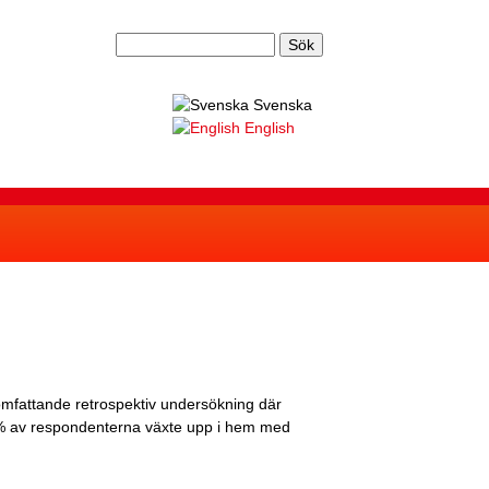
S
S
ö
k
e
Svenska
English
a
r
c
h
f
o
r
m
omfattande retrospektiv undersökning där
,6% av respondenterna växte upp i hem med