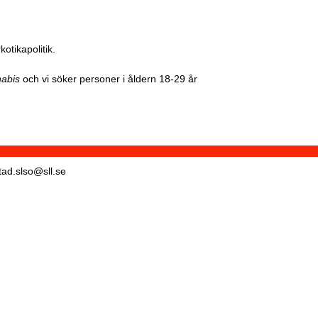
otikapolitik.
nabis
och vi söker personer i åldern 18-29 år
tad.slso@sll.se