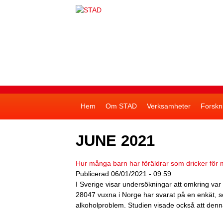
S
T
A
D
S
Hem
Om STAD
Verksamheter
Forskn
u
p
JUNE 2021
e
r
Hur många barn har föräldrar som dricker för
Publicerad
06/01/2021 - 09:59
f
I Sverige visar undersökningar att omkring va
i
28047 vuxna i Norge har svarat på en enkät, s
alkoholproblem. Studien visade också att den
s