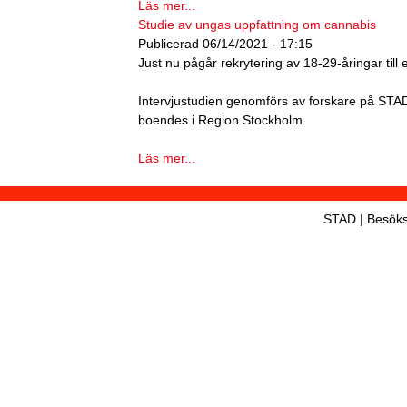
h
Läs mer...
Studie av ungas uppfattning om cannabis
n
Publicerad
06/14/2021 - 17:15
a
Just nu pågår rekrytering av 18-29-åringar till
v
Intervjustudien genomförs av forskare på STA
b
boendes i Region Stockholm.
a
Läs mer...
r
STAD | Besöks-