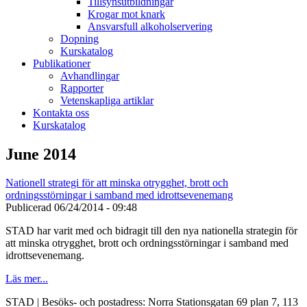
Tillsynsutbildningar
Krogar mot knark
Ansvarsfull alkoholservering
Dopning
Kurskatalog
Publikationer
Avhandlingar
Rapporter
Vetenskapliga artiklar
Kontakta oss
Kurskatalog
June 2014
Nationell strategi för att minska otrygghet, brott och
ordningsstörningar i samband med idrottsevenemang
Publicerad
06/24/2014 - 09:48
STAD har varit med och bidragit till den nya nationella strategin för
att minska otrygghet, brott och ordningsstörningar i samband med
idrottsevenemang.
Läs mer...
STAD | Besöks- och postadress: Norra Stationsgatan 69 plan 7, 113