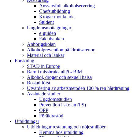
Restaurang
Ansvarsfull alkoholservering
Chefsutbildning
Krogar mot knark
Student
Ungdomsmottagningar
e-guiden
Faktabanken
Anhörigskolan
Alkoholprevention på idrottsarenor
Material och länkar
Forskning
STAD in Europe
Barn i missbruksmiljö - BiM
Alkohol, droger och sexuell hälsa
Bostad först
Utvärdering av arbetsmetoden 100 % ren hårdträning
Avslutade studier
Ungdomsstudien
Prevention i skolan (PS)
ÖPP
Föräldrastöd
Utbildningar
Utbildningar restaurang och nöjesmiljöer
Hemma hos-utbildning