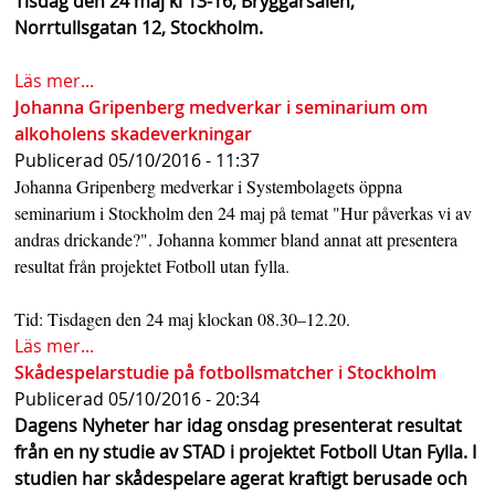
Tisdag den 24 maj kl 13-16, Bryggarsalen,
s
Norrtullsgatan 12, Stockholm.
h
Läs mer...
n
Johanna Gripenberg medverkar i seminarium om
alkoholens skadeverkningar
a
Publicerad
05/10/2016 - 11:37
v
Johanna Gripenberg medverkar i Systembolagets öppna
seminarium i Stockholm den 24 maj på temat "Hur påverkas vi av
b
andras drickande?". Johanna kommer bland annat att presentera
a
resultat från projektet Fotboll utan fylla.
r
Tid: Tisdagen den 24 maj klockan 08.30–12.20.
Läs mer...
Skådespelarstudie på fotbollsmatcher i Stockholm
Publicerad
05/10/2016 - 20:34
Dagens Nyheter har idag onsdag presenterat resultat
från en ny studie av STAD i projektet Fotboll Utan Fylla. I
studien har skådespelare agerat kraftigt berusade och