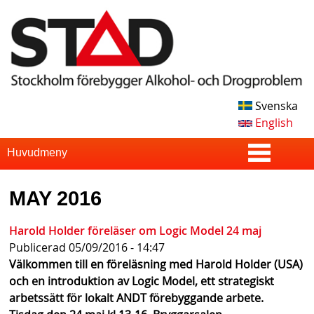
Skip
to
main
content
Svenska
S
English
T
S
Huvudmeny
u
A
MAY 2016
p
D
e
Harold Holder föreläser om Logic Model 24 maj
Publicerad
05/09/2016 - 14:47
r
Välkommen till en föreläsning med Harold Holder (USA)
f
och en introduktion av Logic Model, ett strategiskt
arbetssätt för lokalt ANDT förebyggande arbete. ​
i