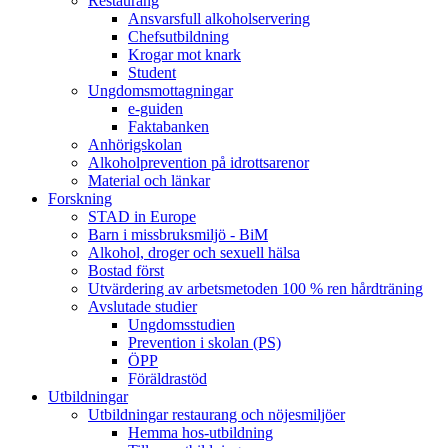
Restaurang
Ansvarsfull alkoholservering
Chefsutbildning
Krogar mot knark
Student
Ungdomsmottagningar
e-guiden
Faktabanken
Anhörigskolan
Alkoholprevention på idrottsarenor
Material och länkar
Forskning
STAD in Europe
Barn i missbruksmiljö - BiM
Alkohol, droger och sexuell hälsa
Bostad först
Utvärdering av arbetsmetoden 100 % ren hårdträning
Avslutade studier
Ungdomsstudien
Prevention i skolan (PS)
ÖPP
Föräldrastöd
Utbildningar
Utbildningar restaurang och nöjesmiljöer
Hemma hos-utbildning