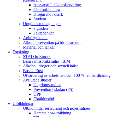
Restaurang
Ansvarsfull alkoholservering
Chefsutbildning
Krogar mot knark
Student
Ungdomsmottagningar
e-guiden
Faktabanken
Anhörigskolan
Alkoholprevention på idrottsarenor
Material och länkar
Forskning
STAD in Europe
Barn i missbruksmiljö - BiM
Alkohol, droger och sexuell hälsa
Bostad först
Utvärdering av arbetsmetoden 100 % ren hårdträning
Avslutade studier
Ungdomsstudien
Prevention i skolan (PS)
ÖPP
Föräldrastöd
Utbildningar
Utbildningar restaurang och nöjesmiljöer
Hemma hos-utbildning