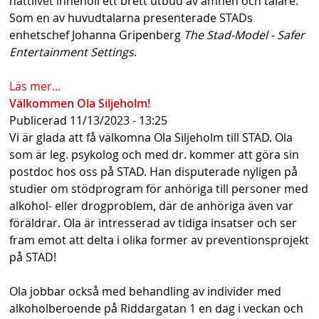
nattlivet innehöll ett brett utbud av ämnen och talare.
s
Som en av huvudtalarna presenterade STADs
enhetschef Johanna Gripenberg
The Stad-Model - Safer
h
Entertainment Settings
.
n
Läs mer...
a
Välkommen Ola Siljeholm!
v
Publicerad
11/13/2023 - 13:25
Vi är glada att få välkomna Ola Siljeholm till STAD. Ola
b
som är leg. psykolog och med dr. kommer att göra sin
a
postdoc hos oss på STAD. Han disputerade nyligen på
studier om stödprogram för anhöriga till personer med
r
alkohol- eller drogproblem, där de anhöriga även var
föräldrar. Ola är intresserad av tidiga insatser och ser
fram emot att delta i olika former av preventionsprojekt
på STAD!
Ola jobbar också med behandling av individer med
alkoholberoende på Riddargatan 1 en dag i veckan och