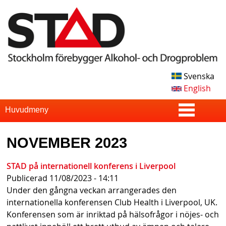
Skip
to
main
content
Svenska
S
English
T
S
Huvudmeny
u
A
NOVEMBER 2023
p
D
e
STAD på internationell konferens i Liverpool
Publicerad
11/08/2023 - 14:11
r
Under den gångna veckan arrangerades den
f
internationella konferensen Club Health i Liverpool, UK.
Konferensen som är inriktad på hälsofrågor i nöjes- och
i