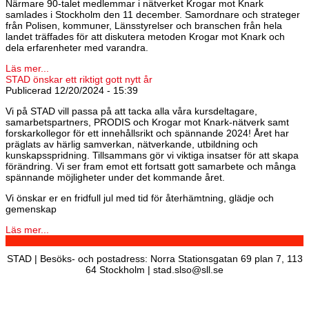
Närmare 90-talet medlemmar i nätverket Krogar mot Knark
samlades i Stockholm den 11 december. Samordnare och strateger
från Polisen, kommuner, Länsstyrelser och branschen från hela
landet träffades för att diskutera metoden Krogar mot Knark och
dela erfarenheter med varandra.
Läs mer...
STAD önskar ett riktigt gott nytt år
Publicerad
12/20/2024 - 15:39
Vi på STAD vill passa på att tacka alla våra kursdeltagare,
samarbetspartners, PRODIS och Krogar mot Knark-nätverk samt
forskarkollegor för ett innehållsrikt och spännande 2024! Året har
präglats av härlig samverkan, nätverkande, utbildning och
kunskapsspridning. Tillsammans gör vi viktiga insatser för att skapa
förändring. Vi ser fram emot ett fortsatt gott samarbete och många
spännande möjligheter under det kommande året.
Vi önskar er en fridfull jul med tid för återhämtning, glädje och
gemenskap
Läs mer...
STAD | Besöks- och postadress: Norra Stationsgatan 69 plan 7, 113
64 Stockholm | stad.slso@sll.se