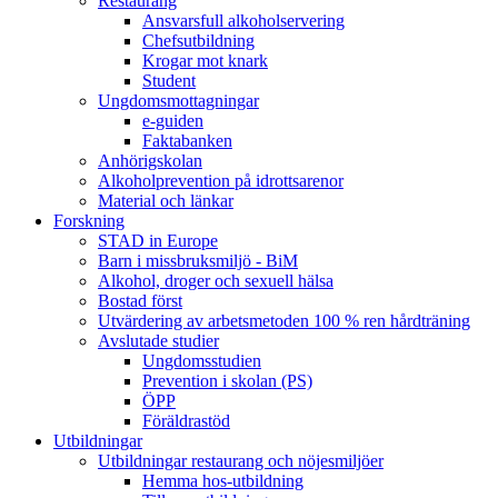
Restaurang
Ansvarsfull alkoholservering
Chefsutbildning
Krogar mot knark
Student
Ungdomsmottagningar
e-guiden
Faktabanken
Anhörigskolan
Alkoholprevention på idrottsarenor
Material och länkar
Forskning
STAD in Europe
Barn i missbruksmiljö - BiM
Alkohol, droger och sexuell hälsa
Bostad först
Utvärdering av arbetsmetoden 100 % ren hårdträning
Avslutade studier
Ungdomsstudien
Prevention i skolan (PS)
ÖPP
Föräldrastöd
Utbildningar
Utbildningar restaurang och nöjesmiljöer
Hemma hos-utbildning