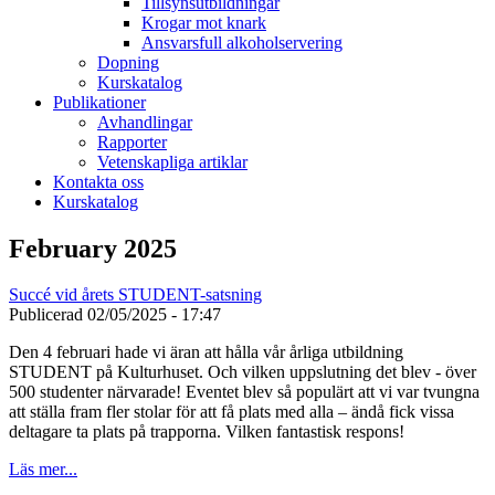
Tillsynsutbildningar
Krogar mot knark
Ansvarsfull alkoholservering
Dopning
Kurskatalog
Publikationer
Avhandlingar
Rapporter
Vetenskapliga artiklar
Kontakta oss
Kurskatalog
February 2025
Succé vid årets STUDENT-satsning
Publicerad
02/05/2025 - 17:47
Den 4 februari hade vi äran att hålla vår årliga utbildning
STUDENT på Kulturhuset. Och vilken uppslutning det blev - över
500 studenter närvarade! Eventet blev så populärt att vi var tvungna
att ställa fram fler stolar för att få plats med alla – ändå fick vissa
deltagare ta plats på trapporna. Vilken fantastisk respons!
Läs mer...