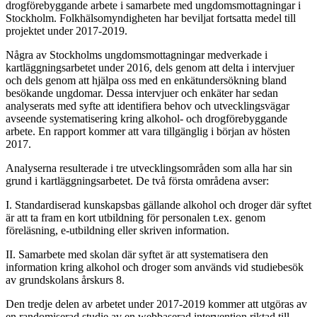
drogförebyggande arbete i samarbete med ungdomsmottagningar i
Stockholm. Folkhälsomyndigheten har beviljat fortsatta medel till
projektet under 2017-2019.
Några av Stockholms ungdomsmottagningar medverkade i
kartläggningsarbetet under 2016, dels genom att delta i intervjuer
och dels genom att hjälpa oss med en enkätundersökning bland
besökande ungdomar. Dessa intervjuer och enkäter har sedan
analyserats med syfte att identifiera behov och utvecklingsvägar
avseende systematisering kring alkohol- och drogförebyggande
arbete. En rapport kommer att vara tillgänglig i början av hösten
2017.
Analyserna resulterade i tre utvecklingsområden som alla har sin
grund i kartläggningsarbetet. De två första områdena avser:
I. Standardiserad kunskapsbas gällande alkohol och droger där syftet
är att ta fram en kort utbildning för personalen t.ex. genom
föreläsning, e-utbildning eller skriven information.
II. Samarbete med skolan där syftet är att systematisera den
information kring alkohol och droger som används vid studiebesök
av grundskolans årskurs 8.
Den tredje delen av arbetet under 2017-2019 kommer att utgöras av
en randomiserad studie av en webbaserad intervention riktad till