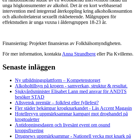
unga högkonsumenter av alkohol. Det är en kort webbaserad
intervention med integrerad återkoppling kring alkoholkonsumtion
och alkoholrelaterat sexuellt riskbeteende. Målgruppen för
effektstudien är unga vuxna i åldersgruppen 18-23 år.
Finansiering: Projektet finansieras av Folkhälsomyndigheten.
För mer information, kontakta
Anna Strandberg
eller Pia Kvillemo.
Senaste inläggen
Ny utbildningsplattform – Kompetenstorget
Alkoholtillsyn på krogen - samverkan, struktur & resultat.
Sjukvårdsminister Elisabet Lann med ansvar för ANDTS
besöker STAD
Allsvensk premiär – folkfest eller fyllefest?
Fler städer bekämpar krogknarkandet - Läs Accent Magasin
Hotellrevyn uppmärksammar kampanj mot droghandel på
krogtoaletter
Antidopningsdagen och livesänt event om osund
kroppsfixering
Drugnews uppmärksammar - Nationell vecka mot knark på