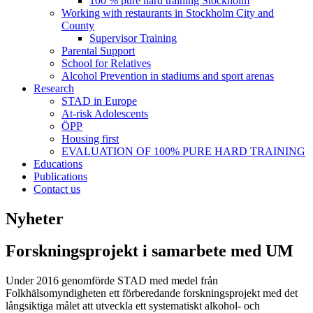
100 % pure hard training Stockholm
Working with restaurants in Stockholm City and
County
Supervisor Training
Parental Support
School for Relatives
Alcohol Prevention in stadiums and sport arenas
Research
STAD in Europe
At-risk Adolescents
ÖPP
Housing first
EVALUATION OF 100% PURE HARD TRAINING
Educations
Publications
Contact us
Nyheter
Forskningsprojekt i samarbete med UM
Under 2016 genomförde STAD med medel från
Folkhälsomyndigheten ett förberedande forskningsprojekt med det
långsiktiga målet att utveckla ett systematiskt alkohol- och