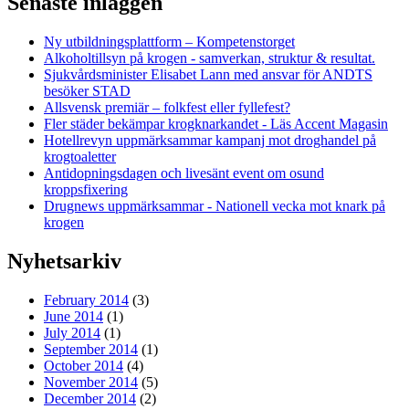
Senaste inläggen
Ny utbildningsplattform – Kompetenstorget
Alkoholtillsyn på krogen - samverkan, struktur & resultat.
Sjukvårdsminister Elisabet Lann med ansvar för ANDTS
besöker STAD
Allsvensk premiär – folkfest eller fyllefest?
Fler städer bekämpar krogknarkandet - Läs Accent Magasin
Hotellrevyn uppmärksammar kampanj mot droghandel på
krogtoaletter
Antidopningsdagen och livesänt event om osund
kroppsfixering
Drugnews uppmärksammar - Nationell vecka mot knark på
krogen
Nyhetsarkiv
February 2014
(3)
June 2014
(1)
July 2014
(1)
September 2014
(1)
October 2014
(4)
November 2014
(5)
December 2014
(2)