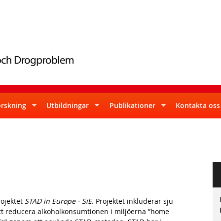
Skip
to
main
content
orskning
Utbildningar
Publikationer
Kontakta oss
rojektet
STAD in Europe - SiE
. Projektet inkluderar sju
t reducera alkoholkonsumtionen i miljöerna ”home