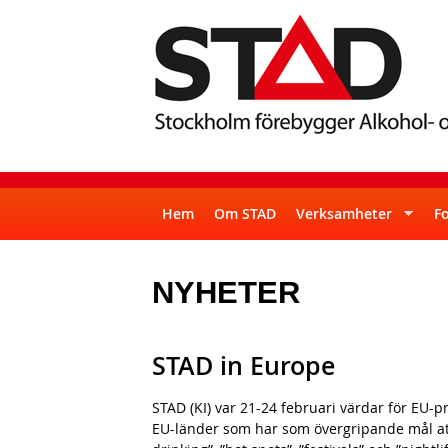
S
S
T
Hem
Om STAD
Verksamheter
F
u
A
p
NYHETER
D
e
r
f
STAD in Europe
i
STAD (KI) var 21-24 februari värdar för EU-p
s
EU-länder som har som övergripande mål at