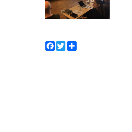
D
Face
Twit
el
book
ter
a