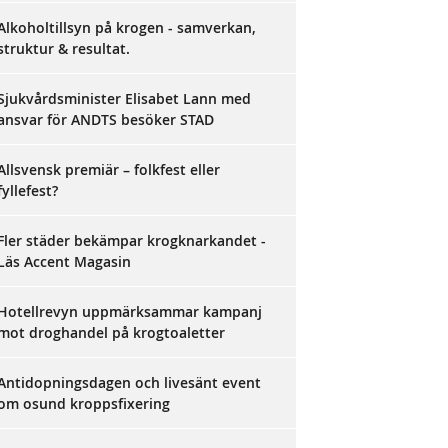
Alkoholtillsyn på krogen - samverkan,
struktur & resultat.
Sjukvårdsminister Elisabet Lann med
ansvar för ANDTS besöker STAD
Allsvensk premiär – folkfest eller
fyllefest?
Fler städer bekämpar krogknarkandet -
Läs Accent Magasin
Hotellrevyn uppmärksammar kampanj
mot droghandel på krogtoaletter
Antidopningsdagen och livesänt event
om osund kroppsfixering