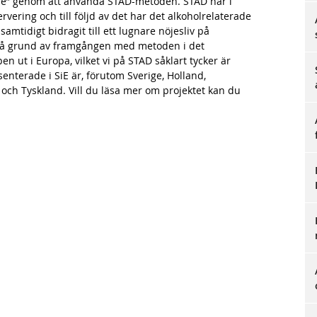
htlife” genom att använda STAD-metoden. STAD har i
vering och till följd av det har det alkoholrelaterade
amtidigt bidragit till ett lugnare nöjesliv på
 På grund av framgången med metoden i det
n ut i Europa, vilket vi på STAD såklart tycker är
enterade i SiE är, förutom Sverige, Holland,
 och Tyskland. Vill du läsa mer om projektet kan du