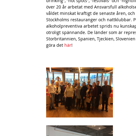
h
drinking”, ”hot spots”, ”festivals” och ”nig
över 20 år arbetat med Ansvarsfull alkoholser
n
våldet minskat kraftigt de senaste åren, och s
a
Stockholms restauranger och nattklubbar.
alkoholpreventiva arbetet sprids nu kunskape
v
otroligt spännande. De länder som är repres
b
Storbritannien, Spanien, Tjeckien, Slovenien
göra det
här
!
a
r