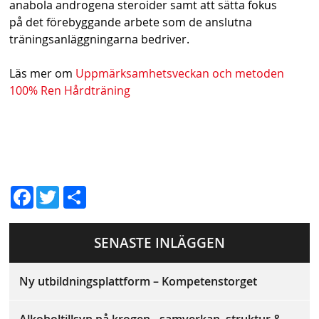
anabola androgena steroider samt att sätta fokus
på det förebyggande arbete som de anslutna
träningsanläggningarna bedriver.
Läs mer om
Uppmärksamhetsveckan och metoden
100% Ren Hårdträning
D
Fac
Twit
el
ebo
ter
a
SENASTE INLÄGGEN
ok
Ny utbildningsplattform – Kompetenstorget