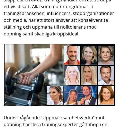
s
ett visst sätt. Alla som möter ungdomar - i
träningsbranschen, influencers, stödorganisationer
h
och media, har ett stort ansvar att konsekvent ta
n
ställning och uppmana till nolltolerans mot
dopning samt skadliga kroppsideal.
a
v
b
a
r
Under pågående ”Uppmärksamhetsvecka” mot
dopning har flera träningsexperter gått ihop i en