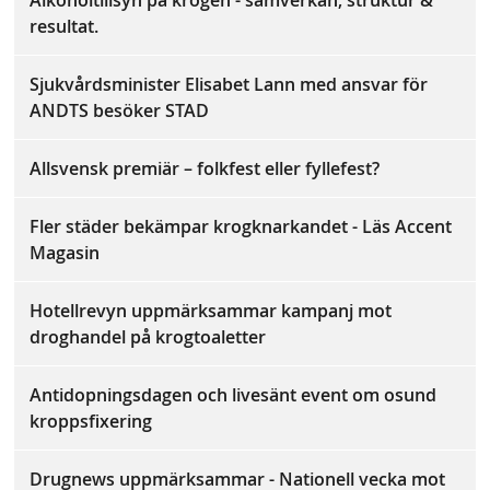
Alkoholtillsyn på krogen - samverkan, struktur &
resultat.
Sjukvårdsminister Elisabet Lann med ansvar för
ANDTS besöker STAD
Allsvensk premiär – folkfest eller fyllefest?
Fler städer bekämpar krogknarkandet - Läs Accent
Magasin
Hotellrevyn uppmärksammar kampanj mot
droghandel på krogtoaletter
Antidopningsdagen och livesänt event om osund
kroppsfixering
Drugnews uppmärksammar - Nationell vecka mot