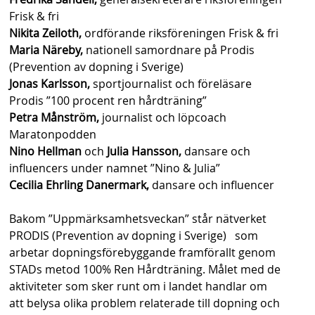
Frisk & fri
Nikita Zeiloth,
ordförande riksföreningen Frisk & fri
Maria Näreby,
nationell samordnare på Prodis
(Prevention av dopning i Sverige)
Jonas Karlsson,
sportjournalist och föreläsare
Prodis ”100 procent ren hårdträning”
Petra Månström,
journalist och löpcoach
Maratonpodden
Nino Hellman
och
Julia Hansson,
dansare och
influencers under namnet ”Nino & Julia”
Cecilia Ehrling Danermark,
dansare och influencer
Bakom ”Uppmärksamhetsveckan” står nätverket
PRODIS (Prevention av dopning i Sverige) som
arbetar dopningsförebyggande framförallt genom
STADs metod 100% Ren Hårdträning. Målet med de
aktiviteter som sker runt om i landet handlar om
att belysa olika problem relaterade till dopning och