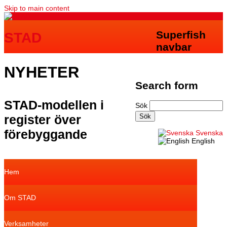
Skip to main content
Superfish
STAD
navbar
NYHETER
Search form
STAD-modellen i
Sök
register över
förebyggande
Svenska
English
Hem
Om STAD
Verksamheter