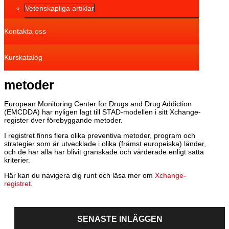
Vetenskapliga artiklar
Kontakta oss
Kurskatalog
metoder
European Monitoring Center for Drugs and Drug Addiction
(EMCDDA) har nyligen lagt till STAD-modellen i sitt Xchange-
register över förebyggande metoder.
I registret finns flera olika preventiva metoder, program och
strategier som är utvecklade i olika (främst europeiska) länder,
och de har alla har blivit granskade och värderade enligt satta
kriterier.
Här kan du navigera dig runt och läsa mer om
Xchange-
registret
.
SENASTE INLÄGGEN